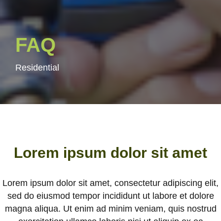
FAQ
Residential
Résidentiel
Commercial
Lorem ipsum dolor sit amet
À propos
Carrières
Lorem ipsum dolor sit amet, consectetur adipiscing elit,
Nous joindre
sed do eiusmod tempor incididunt ut labore et dolore
magna aliqua. Ut enim ad minim veniam, quis nostrud
Soumission en ligne