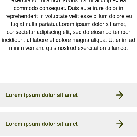
exercitation ullamco laboris nisi ut aliquip ex ea
commodo consequat. Duis aute irure dolor in
819-303-3170
reprehenderit in voluptate velit esse cillum dolore eu
fugiat nulla pariatur.Lorem ipsum dolor sit amet,
consectetur adipiscing elit, sed do eiusmod tempor
incididunt ut labore et dolore magna aliqua. Ut enim ad
minim veniam, quis nostrud exercitation ullamco.
Lorem ipsum dolor sit amet
Lorem ipsum dolor sit amet, consectetur adipiscing elit,
Lorem ipsum dolor sit amet
sed do eiusmod tempor incididunt ut labore et dolore
magna aliqua. Ut enim ad minim veniam, quis nostrud