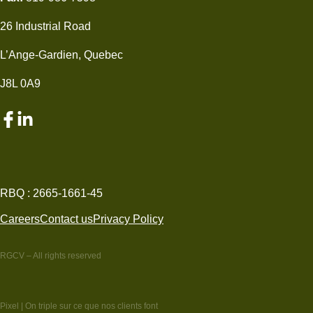
À propos
26 Industrial Road
Carrières
L’Ange-Gardien, Quebec
Nous joindre
J8L 0A9
Soumission en ligne
FR
819-303-3170
RBQ : 2665-1661-45
Careers
Contact us
Privacy Policy
RGCV – All rights reserved
Pixel
| On triple sur ce que nos clients font