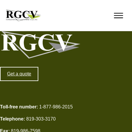
Get a quote
Toll-free number:
1-877-986-2015
Telephone:
819-303-3170
Résidentiel
Commercial
Fax:
819-986-7598