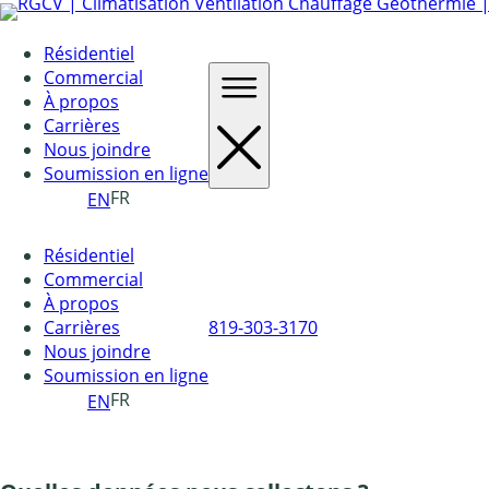
Résidentiel
Commercial
À propos
Carrières
Nous joindre
Soumission en ligne
FR
EN
Résidentiel
Commercial
À propos
819-303-3170
Carrières
Nous joindre
Soumission en ligne
FR
EN