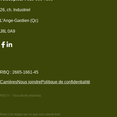
À propos
26, ch. Industriel
Carrières
L’Ange-Gardien (Qc)
Nous joindre
J8L 0A9
Soumission en ligne
EN
819-303-3170
RBQ : 2665-1661-45
Carrières
Nous joindre
Politique de confidentialité
RGCV – Tous droits réservés
Pixel
| On trippe sur ce que nos clients font