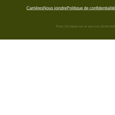
Carrières
Nous joindre
Politique de confidentialité
Pixel
| On trippe sur ce que nos clients font